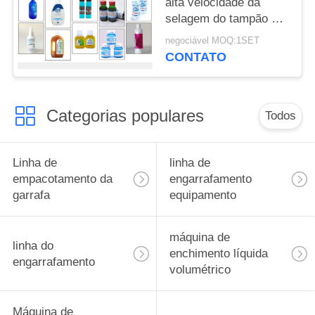
alta velocidade da
selagem do tampão de
garrafa para o líquido
negociável MOQ:1SET
desinfetante do álcool,
CONTATO
espuma de limpeza
Categorias populares
Todos
Linha de
linha de
empacotamento da
engarrafamento
garrafa
equipamento
máquina de
linha do
enchimento líquida
engarrafamento
volumétrico
Máquina de