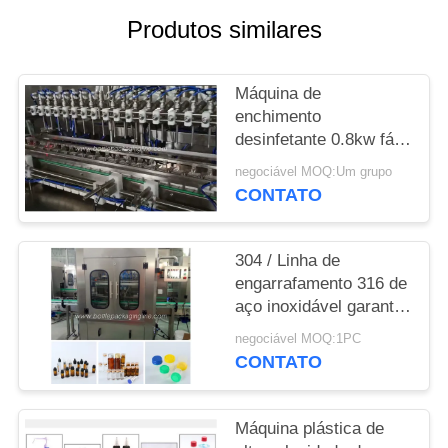
ORÇAMENTO
Produtos similares
MAPA
Máquina de
DO
enchimento
SITE
desinfetante 0.8kw fácil
de operar da eficiência
negociável MOQ:Um grupo
elevada 220v
CONTATO
PRIVACY
POLICY
304 / Linha de
engarrafamento 316 de
aço inoxidável garantia
de Monthes do
negociável MOQ:1PC
equipamento 12
CONTATO
Máquina plástica de