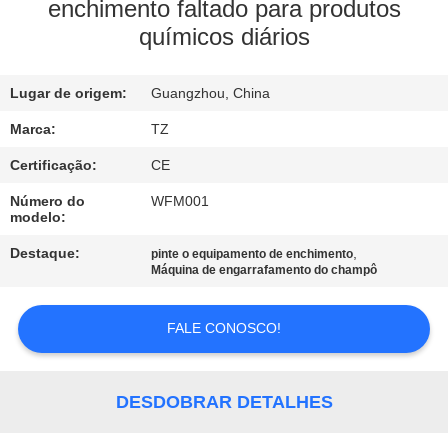
À
enchimento faltado para produtos
químicos diários
FÁBRICA
Lugar de origem:
Guangzhou, China
CONTROLE
DE
Marca:
TZ
QUALIDADE
Certificação:
CE
Número do
WFM001
modelo:
CONTACTE-
Destaque:
,
pinte o equipamento de enchimento
NOS
Máquina de engarrafamento do champô
NOTÍCIAS
FALE CONOSCO!
SOLICITE
DESDOBRAR DETALHES
UM